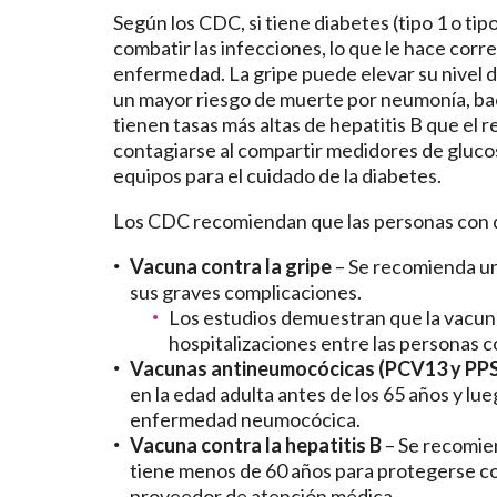
Según los CDC, si tiene diabetes (tipo 1 o tip
combatir las infecciones, lo que le hace corr
enfermedad. La gripe puede elevar su nivel d
un mayor riesgo de muerte por neumonía, bac
tienen tasas más altas de hepatitis B que el 
contagiarse al compartir medidores de glucos
equipos para el cuidado de la diabetes.
Los CDC recomiendan que las personas con 
Vacuna contra la gripe
– Se recomienda un
sus graves complicaciones.
Los estudios demuestran que la vacunac
hospitalizaciones entre las personas c
Vacunas antineumocócicas (PCV13 y PP
en la edad adulta antes de los 65 años y lue
enfermedad neumocócica.
Vacuna contra la hepatitis B
– Se recomien
tiene menos de 60 años para protegerse cont
proveedor de atención médica.