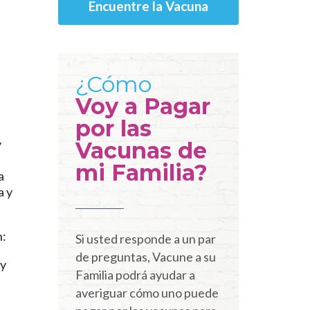
Encuentre la Vacuna
¿Cómo
Voy a Pagar
por las
y
Vacunas de
mi Familia?
a
a y
n:
Si usted responde a un par
de preguntas, Vacune a su
 y
Familia podrá ayudar a
averiguar cómo uno puede