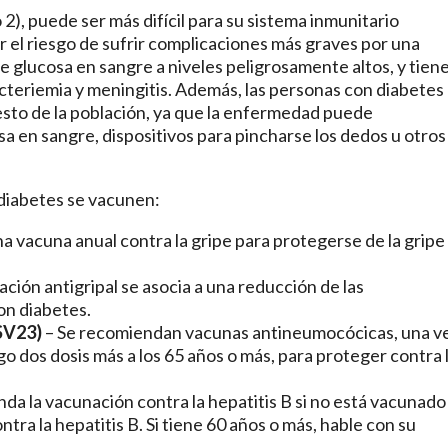
o 2), puede ser más difícil para su sistema inmunitario
er el riesgo de sufrir complicaciones más graves por una
e glucosa en sangre a niveles peligrosamente altos, y tien
teriemia y meningitis. Además, las personas con diabetes
resto de la población, ya que la enfermedad puede
a en sangre, dispositivos para pincharse los dedos u otros
diabetes se vacunen:
a vacuna anual contra la gripe para protegerse de la gripe
ión antigripal se asocia a una reducción de las
on diabetes.
SV23)
– Se recomiendan vacunas antineumocócicas, una v
go dos dosis más a los 65 años o más, para proteger contra 
da la vacunación contra la hepatitis B si no está vacunado
ra la hepatitis B. Si tiene 60 años o más, hable con su