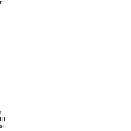
r
s
n,
VIH
sí