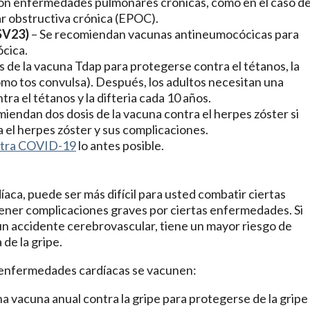
 con enfermedades pulmonares crónicas, como en el caso d
 obstructiva crónica (EPOC).
SV23)
– Se recomiendan vacunas antineumocócicas
para
cica.
 de la vacuna Tdap para protegerse contra el tétanos, la
como tos convulsa). Después, los adultos necesitan una
ra el tétanos y la difteria cada 10 años.
miendan dos dosis de la vacuna contra el herpes zóster si
 el herpes zóster y sus complicaciones.
ntra COVID-19
lo antes posible.
aca, puede ser más difícil para usted combatir ciertas
ner complicaciones graves por ciertas enfermedades. Si
un accidente cerebrovascular, tiene un mayor riesgo de
de la gripe.
enfermedades cardíacas se vacunen:
a vacuna anual contra la gripe para protegerse de la gripe