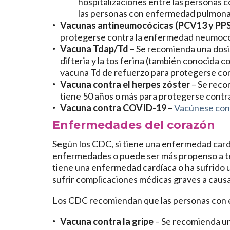
hospitalizaciones entre las personas
las personas con enfermedad pulmonar
Vacunas antineumocócicas (PCV13 y PP
protegerse contra la enfermedad neumocó
Vacuna Tdap/Td
– Se recomienda una dosis
difteria y la tos ferina (también conocida 
vacuna Td de refuerzo para protegerse cont
Vacuna contra el herpes zóster
– Se reco
tiene 50 años o más para protegerse contra
Vacuna contra COVID-19
–
Vacúnese co
Enfermedades del corazón
Según los CDC, si tiene una enfermedad cardí
enfermedades o puede ser más propenso a te
tiene una enfermedad cardíaca o ha sufrido 
sufrir complicaciones médicas graves a causa 
Los CDC recomiendan que las personas con 
Vacuna contra la gripe
– Se recomienda un