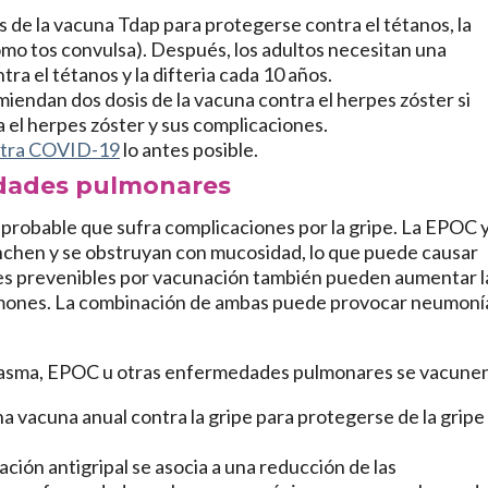
 de la vacuna Tdap para protegerse contra el tétanos, la
como tos convulsa). Después, los adultos necesitan una
a el tétanos y la difteria cada 10 años.
miendan dos dosis de la vacuna contra el herpes zóster si
 el herpes zóster y sus complicaciones.
ntra COVID-19
lo antes posible.
dades pulmonares
 probable que sufra complicaciones por la gripe. La EPOC 
hinchen y se obstruyan con mucosidad, lo que puede causar
des prevenibles por vacunación también pueden aumentar l
 pulmones. La combinación de ambas puede provocar neumoní
 asma, EPOC u otras enfermedades pulmonares se vacune
a vacuna anual contra la gripe para protegerse de la gripe
ación antigripal se asocia a una reducción de las