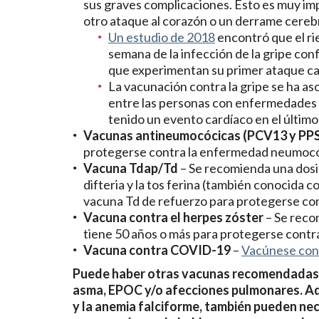
sus graves complicaciones. Esto es muy imp
otro ataque al corazón o un derrame cerebr
Un estudio de 2018
encontró que el ri
semana de la infección de la gripe con
que experimentan su primer ataque ca
La vacunación contra la gripe se ha a
entre las personas con enfermedades 
tenido un evento cardíaco en el último
Vacunas antineumocócicas (PCV13 y PP
protegerse contra la enfermedad neumocó
Vacuna Tdap/Td
– Se recomienda una dosis
difteria y la tos ferina (también conocida 
vacuna Td de refuerzo para protegerse cont
Vacuna contra el herpes zóster
– Se reco
tiene 50 años o más para protegerse contra
Vacuna contra COVID-19
–
Vacúnese co
Puede haber otras vacunas recomendadas p
asma, EPOC y/o afecciones pulmonares. Ad
y la anemia falciforme, también pueden ne