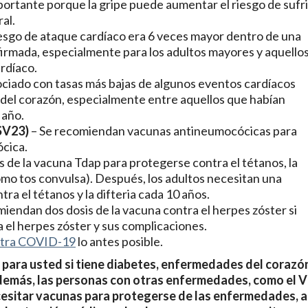
ortante porque la gripe puede aumentar el riesgo de sufri
al.
esgo de ataque cardíaco era 6 veces mayor dentro de una
firmada, especialmente para los adultos mayores y aquello
rdíaco.
sociado con tasas más bajas de algunos eventos cardíacos
del corazón, especialmente entre aquellos que habían
 año.
SV23)
– Se recomiendan vacunas antineumocócicas
para
cica.
 de la vacuna Tdap para protegerse contra el tétanos, la
como tos convulsa). Después, los adultos necesitan una
ra el tétanos y la difteria cada 10 años.
miendan dos dosis de la vacuna contra el herpes zóster si
 el herpes zóster y sus complicaciones.
ntra COVID-19
lo antes posible.
ara usted si tiene diabetes, enfermedades del corazó
emás, las personas con otras enfermedades, como el 
cesitar vacunas para protegerse de las enfermedades, a