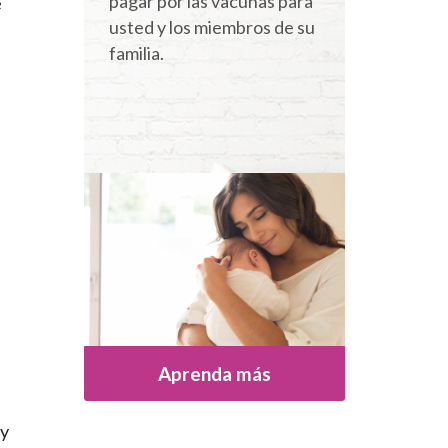
pagar por las vacunas para
e
usted y los miembros de su
familia.
Aprenda más
 y