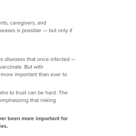
ents, caregivers, and
seases is poss
ible — but only if
s diseases
that once infected —
vaccinate. But with
 more important than ever to
 who to trust can be hard. The
mphasizing that risking
ver been more important for
ies.