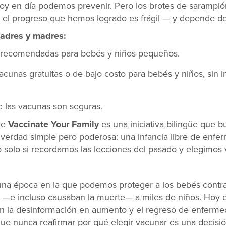
e hoy en día podemos prevenir. Pero los brotes de saramp
 el progreso que hemos logrado es frágil — y depende de
padres y madres:
s recomendadas para bebés y niños pequeños.
nas gratuitas o de bajo costo para bebés y niños, sin im
las vacunas son seguras.
de
Vaccinate Your Family
es una iniciativa bilingüe que b
erdad simple pero poderosa: una infancia libre de enfe
solo si recordamos las lecciones del pasado y elegimos 
 una época en la que podemos proteger a los bebés contr
 —e incluso causaban la muerte— a miles de niños. Hoy e
on la desinformación en aumento y el regreso de enferm
e nunca reafirmar por qué elegir vacunar es una decisión