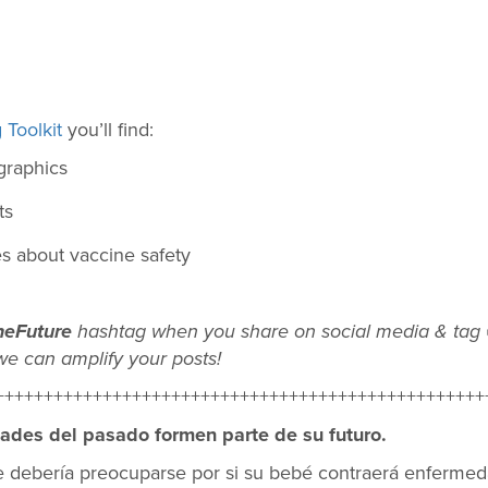
Toolkit
you’ll find:
graphics
ts
s about vaccine safety
heFuture
hashtag when you share on social media & tag 
we can amplify your posts!
++++++++++++++++++++++++++++++++++++++++++++++++++
ades del pasado formen parte de su futuro.
 debería preocuparse por si su bebé contraerá enfermed